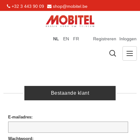
+32 3 443 90 09
shop@mobitel.be
NL
EN
FR
Registreren
Inloggen
Bestaande klant
E-mailadres:
Wachtwoord: