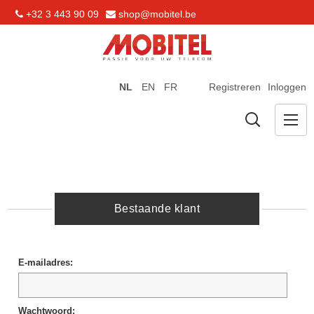
+32 3 443 90 09
shop@mobitel.be
NL
EN
FR
Registreren
Inloggen
Bestaande klant
E-mailadres:
Wachtwoord: