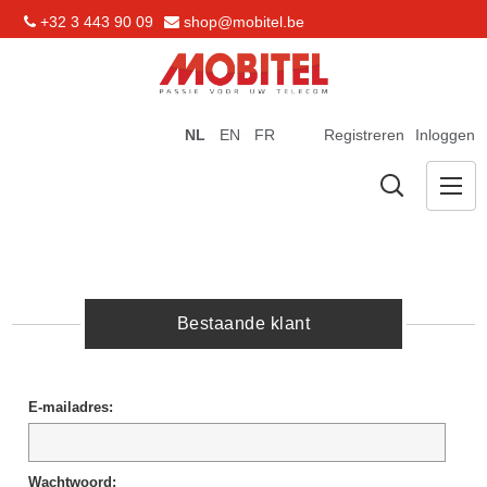
+32 3 443 90 09
shop@mobitel.be
NL
EN
FR
Registreren
Inloggen
Bestaande klant
E-mailadres:
Wachtwoord: