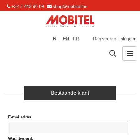
+32 3 443 90 09
shop@mobitel.be
NL
EN
FR
Registreren
Inloggen
Bestaande klant
E-mailadres:
Wachtwoord: