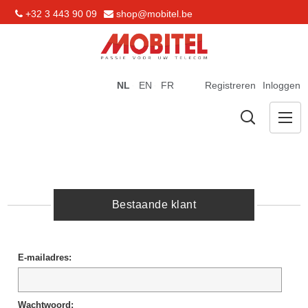
+32 3 443 90 09
shop@mobitel.be
NL
EN
FR
Registreren
Inloggen
Bestaande klant
E-mailadres:
Wachtwoord: