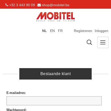
+32 3 443 90 09
shop@mobitel.be
NL
EN
FR
Registreren
Inloggen
Bestaande klant
E-mailadres:
Wachtwoord: