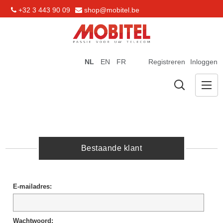
+32 3 443 90 09
shop@mobitel.be
NL
EN
FR
Registreren
Inloggen
Bestaande klant
E-mailadres:
Wachtwoord: