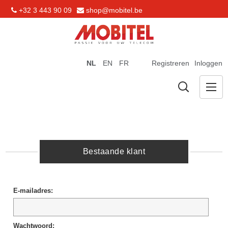
+32 3 443 90 09
shop@mobitel.be
NL
EN
FR
Registreren
Inloggen
Bestaande klant
E-mailadres:
Wachtwoord: