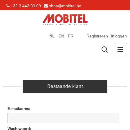
+32 3 443 90 09
shop@mobitel.be
NL
EN
FR
Registreren
Inloggen
Bestaande klant
E-mailadres:
Wachtwoord: