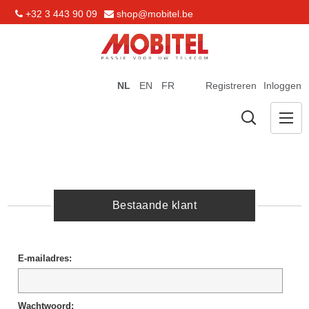
+32 3 443 90 09
shop@mobitel.be
NL
EN
FR
Registreren
Inloggen
Bestaande klant
E-mailadres:
Wachtwoord: