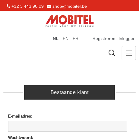
+32 3 443 90 09
shop@mobitel.be
NL
EN
FR
Registreren
Inloggen
Bestaande klant
E-mailadres:
Wachtwoord: