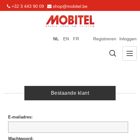
+32 3 443 90 09
shop@mobitel.be
NL
EN
FR
Registreren
Inloggen
Bestaande klant
E-mailadres:
Wachtwoord: