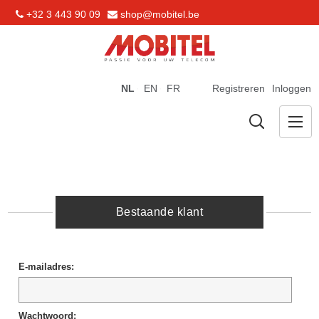
+32 3 443 90 09
shop@mobitel.be
NL
EN
FR
Registreren
Inloggen
Bestaande klant
E-mailadres:
Wachtwoord: