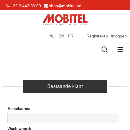
+32 3 443 90 09
shop@mobitel.be
NL
EN
FR
Registreren
Inloggen
Bestaande klant
E-mailadres:
Wachtwoord: