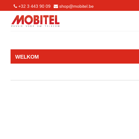
+32 3 443 90 09
shop@mobitel.be
WELKOM