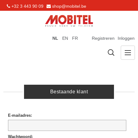
+32 3 443 90 09
shop@mobitel.be
NL
EN
FR
Registreren
Inloggen
Bestaande klant
E-mailadres:
Wachtwoord: