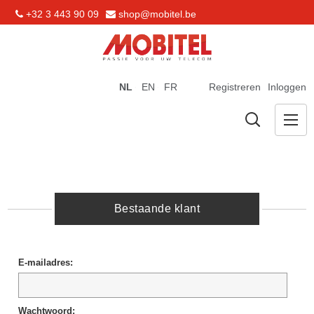
+32 3 443 90 09
shop@mobitel.be
NL
EN
FR
Registreren
Inloggen
Bestaande klant
E-mailadres:
Wachtwoord: