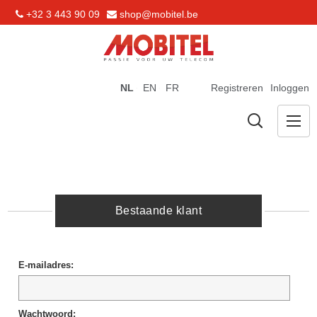
+32 3 443 90 09
shop@mobitel.be
NL
EN
FR
Registreren
Inloggen
Bestaande klant
E-mailadres:
Wachtwoord: