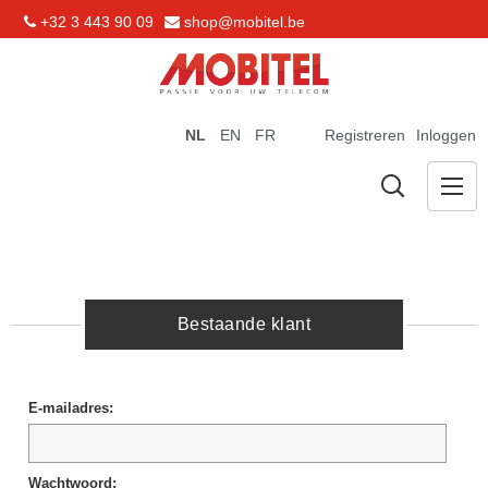
+32 3 443 90 09
shop@mobitel.be
NL
EN
FR
Registreren
Inloggen
Bestaande klant
E-mailadres:
Wachtwoord: