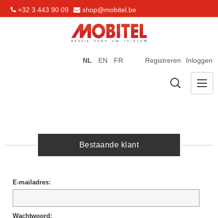
+32 3 443 90 09
shop@mobitel.be
NL
EN
FR
Registreren
Inloggen
Bestaande klant
E-mailadres:
Wachtwoord: