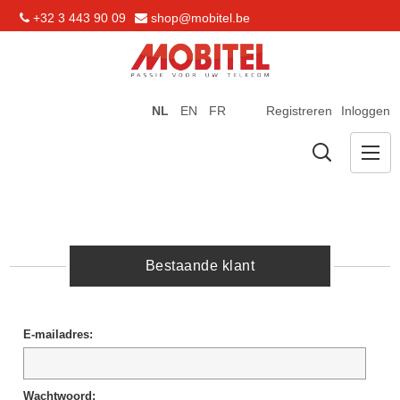
+32 3 443 90 09
shop@mobitel.be
NL
EN
FR
Registreren
Inloggen
Bestaande klant
E-mailadres:
Wachtwoord: