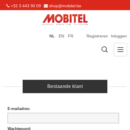
+32 3 443 90 09
shop@mobitel.be
NL
EN
FR
Registreren
Inloggen
Bestaande klant
E-mailadres:
Wachtwoord: