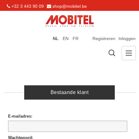
+32 3 443 90 09
shop@mobitel.be
NL
EN
FR
Registreren
Inloggen
Bestaande klant
E-mailadres:
Wachtwoord: