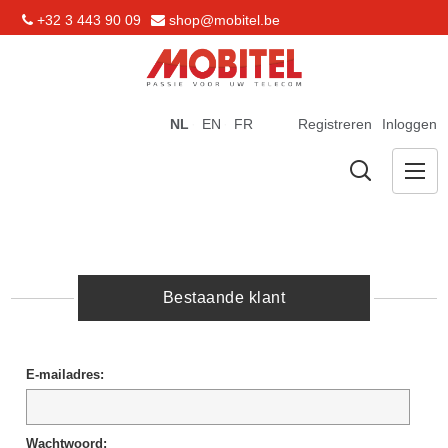
+32 3 443 90 09
shop@mobitel.be
NL
EN
FR
Registreren
Inloggen
Bestaande klant
E-mailadres:
Wachtwoord: