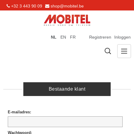
+32 3 443 90 09
shop@mobitel.be
NL
EN
FR
Registreren
Inloggen
Bestaande klant
E-mailadres:
Wachtwoord: