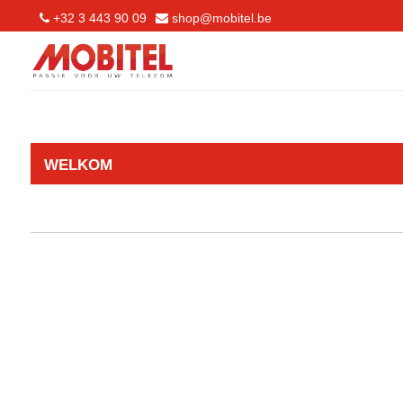
+32 3 443 90 09
shop@mobitel.be
WELKOM