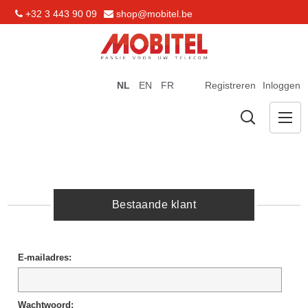
+32 3 443 90 09
shop@mobitel.be
NL
EN
FR
Registreren
Inloggen
Bestaande klant
E-mailadres:
Wachtwoord: