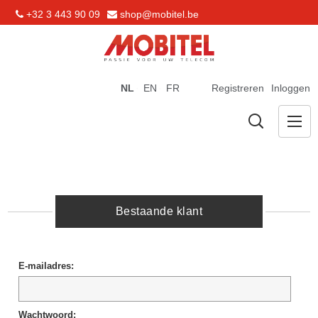
+32 3 443 90 09
shop@mobitel.be
NL
EN
FR
Registreren
Inloggen
Bestaande klant
E-mailadres:
Wachtwoord: