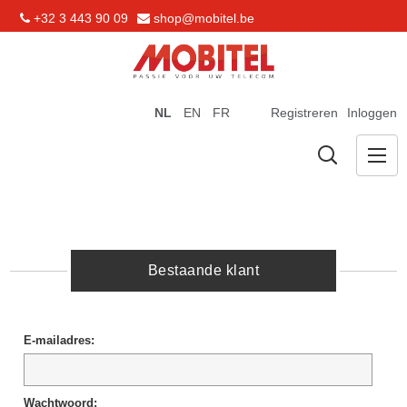
+32 3 443 90 09
shop@mobitel.be
NL
EN
FR
Registreren
Inloggen
Bestaande klant
E-mailadres:
Wachtwoord: