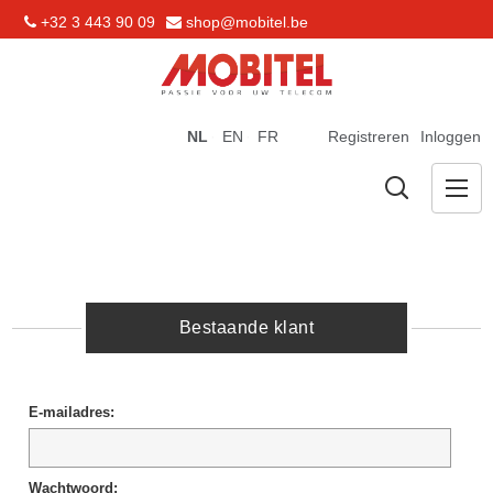
+32 3 443 90 09
shop@mobitel.be
NL
EN
FR
Registreren
Inloggen
Bestaande klant
E-mailadres:
Wachtwoord: