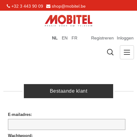
+32 3 443 90 09
shop@mobitel.be
NL
EN
FR
Registreren
Inloggen
Bestaande klant
E-mailadres:
Wachtwoord: