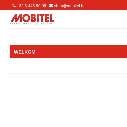
+32 3 443 90 09
shop@mobitel.be
WELKOM