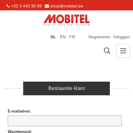
+32 3 443 90 09
shop@mobitel.be
NL
EN
FR
Registreren
Inloggen
Bestaande klant
E-mailadres:
Wachtwoord: