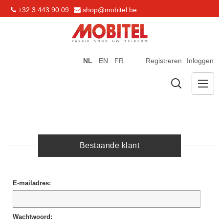
+32 3 443 90 09
shop@mobitel.be
NL
EN
FR
Registreren
Inloggen
Bestaande klant
E-mailadres:
Wachtwoord: