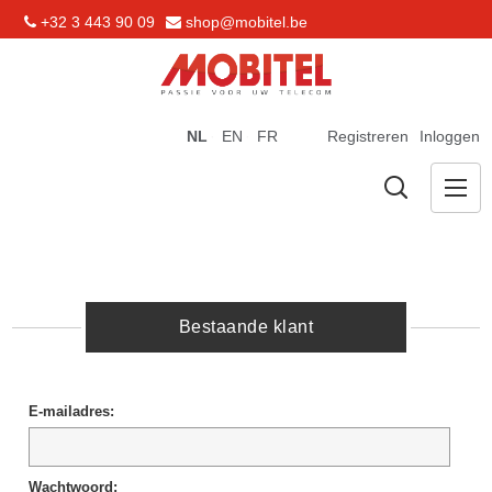
+32 3 443 90 09
shop@mobitel.be
NL
EN
FR
Registreren
Inloggen
Bestaande klant
E-mailadres:
Wachtwoord: