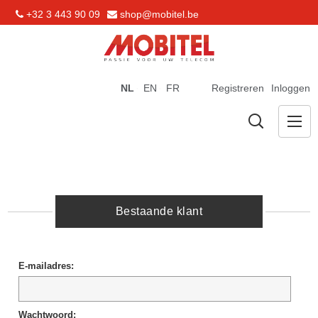
+32 3 443 90 09
shop@mobitel.be
NL
EN
FR
Registreren
Inloggen
Bestaande klant
E-mailadres:
Wachtwoord: