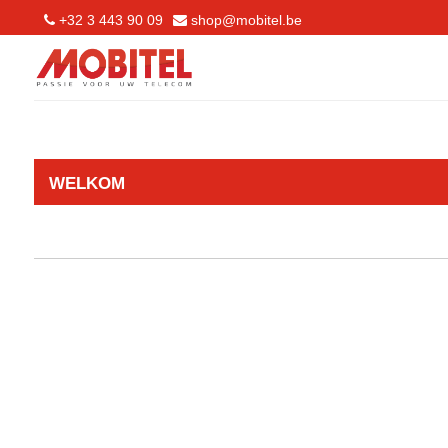
+32 3 443 90 09
shop@mobitel.be
WELKOM