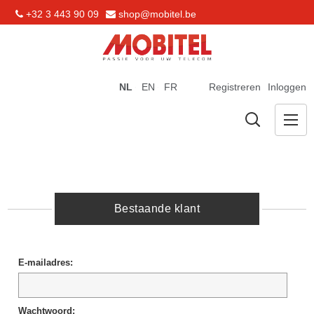
+32 3 443 90 09
shop@mobitel.be
NL
EN
FR
Registreren
Inloggen
Bestaande klant
E-mailadres:
Wachtwoord: