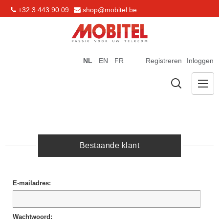
+32 3 443 90 09
shop@mobitel.be
NL
EN
FR
Registreren
Inloggen
Bestaande klant
E-mailadres:
Wachtwoord: