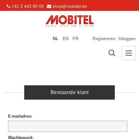
+32 3 443 90 09
shop@mobitel.be
NL
EN
FR
Registreren
Inloggen
Bestaande klant
E-mailadres:
Wachtwoord: