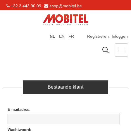
+32 3 443 90 09
shop@mobitel.be
NL
EN
FR
Registreren
Inloggen
Bestaande klant
E-mailadres:
Wachtwoord: