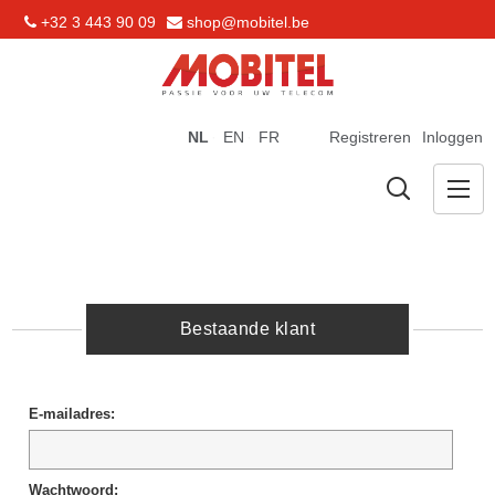
+32 3 443 90 09
shop@mobitel.be
NL
EN
FR
Registreren
Inloggen
Bestaande klant
E-mailadres:
Wachtwoord: