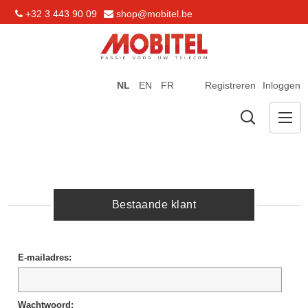
+32 3 443 90 09
shop@mobitel.be
NL
EN
FR
Registreren
Inloggen
Bestaande klant
E-mailadres:
Wachtwoord: