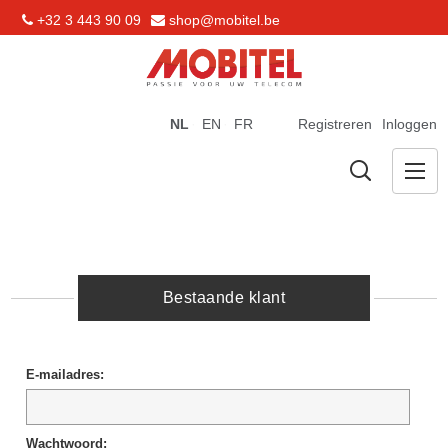
+32 3 443 90 09
shop@mobitel.be
NL
EN
FR
Registreren
Inloggen
Bestaande klant
E-mailadres:
Wachtwoord: