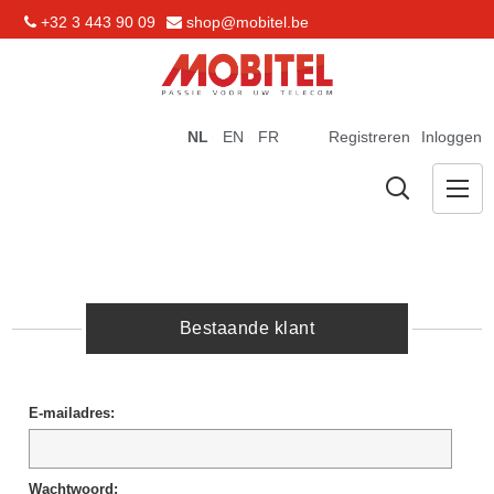
+32 3 443 90 09
shop@mobitel.be
NL
EN
FR
Registreren
Inloggen
Bestaande klant
E-mailadres:
Wachtwoord: