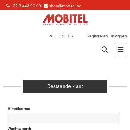
+32 3 443 90 09
shop@mobitel.be
NL
EN
FR
Registreren
Inloggen
Bestaande klant
E-mailadres:
Wachtwoord: