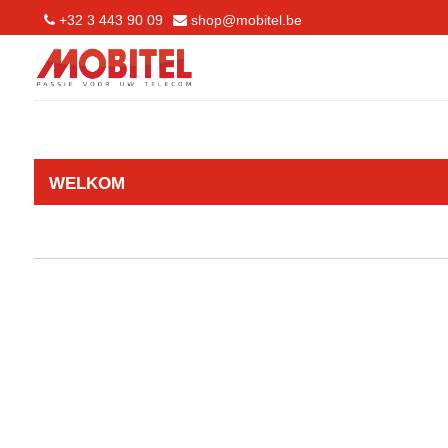
+32 3 443 90 09
shop@mobitel.be
WELKOM