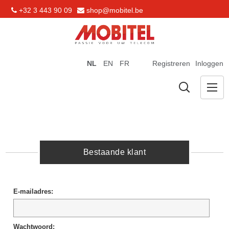
+32 3 443 90 09
shop@mobitel.be
NL
EN
FR
Registreren
Inloggen
Bestaande klant
E-mailadres:
Wachtwoord: