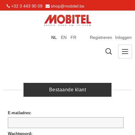
+32 3 443 90 09
shop@mobitel.be
NL
EN
FR
Registreren
Inloggen
Bestaande klant
E-mailadres:
Wachtwoord: