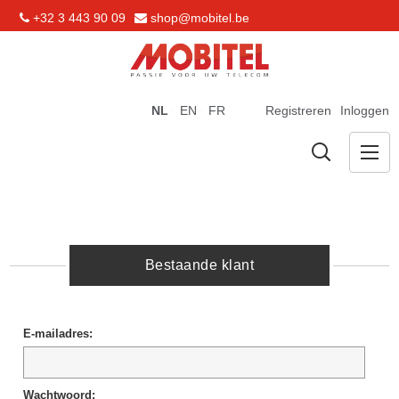
+32 3 443 90 09
shop@mobitel.be
NL
EN
FR
Registreren
Inloggen
Bestaande klant
E-mailadres:
Wachtwoord: